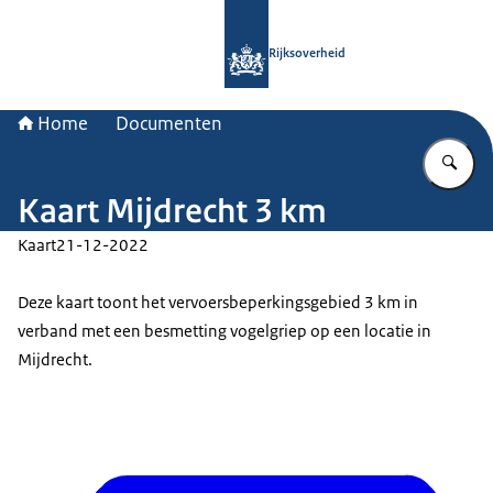
Naar de homepage van Rijksoverheid
Rijksoverheid
Home
Documenten
Vu
Kaart Mijdrecht 3 km
Kaart
21-12-2022
Deze kaart toont het vervoersbeperkingsgebied 3 km in
verband met een besmetting vogelgriep op een locatie in
Mijdrecht.