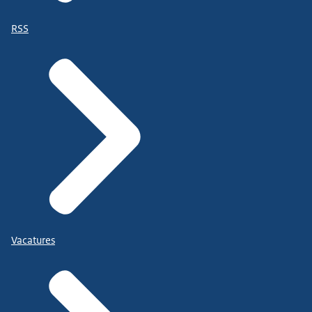
RSS
Vacatures