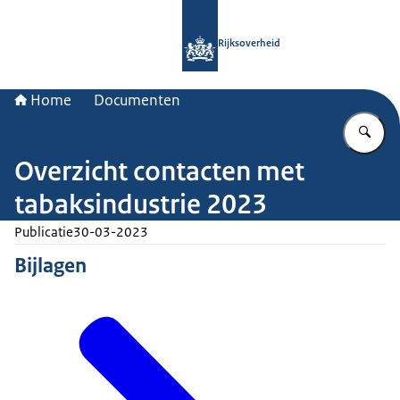
Naar de homepage van Rijksoverheid
Rijksoverheid
Home
Documenten
Vu
Overzicht contacten met
tabaksindustrie 2023
Publicatie
30-03-2023
Bijlagen