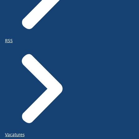
RSS
Vacatures