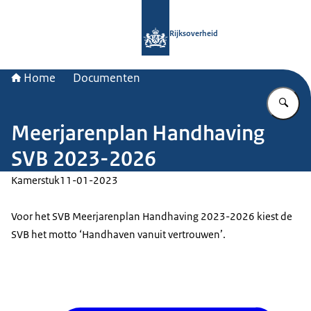
Naar de homepage van Rijksoverheid
Rijksoverheid
Home
Documenten
Vu
Meerjarenplan Handhaving
SVB 2023-2026
Kamerstuk
11-01-2023
Voor het SVB Meerjarenplan Handhaving 2023-2026 kiest de
SVB het motto ‘Handhaven vanuit vertrouwen’.