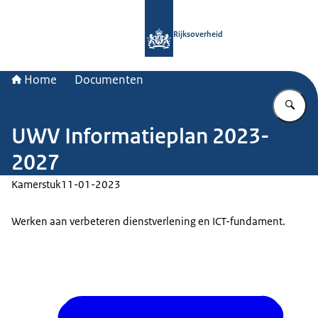
Naar de homepage van Rijksoverheid
Rijksoverheid
Home
Documenten
Vu
UWV Informatieplan 2023-
2027
Kamerstuk
11-01-2023
Werken aan verbeteren dienstverlening en ICT-fundament.