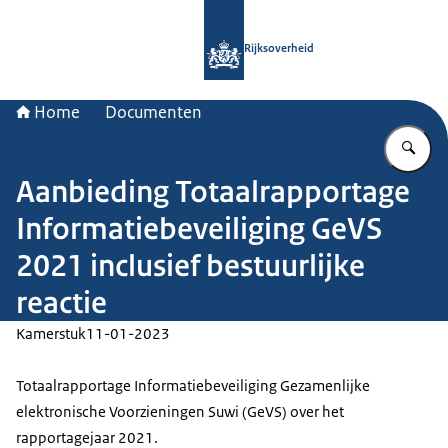
Naar de homepage van Rijksoverheid
Rijksoverheid
Home
Documenten
Vu
Aanbieding Totaalrapportage
Informatiebeveiliging GeVS
2021 inclusief bestuurlijke
reactie
Kamerstuk
11-01-2023
Totaalrapportage Informatiebeveiliging Gezamenlijke
elektronische Voorzieningen Suwi (GeVS) over het
rapportagejaar 2021.