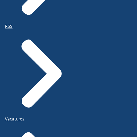
RSS
Vacatures