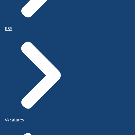
RSS
Vacatures