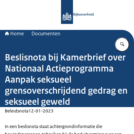
Naar de homepage van Rijksoverheid
Rijksoverheid
Home
Documenten
Vu
Beslisnota bij Kamerbrief over
Nationaal Actieprogramma
Aanpak seksueel
grensoverschrijdend gedrag en
seksueel geweld
Beleidsnota
12-01-2023
In een beslisnota staat achtergrondinformatie die