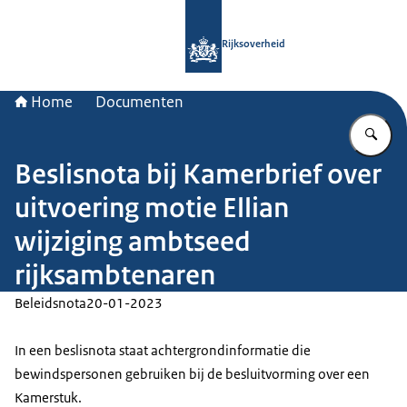
Naar de homepage van Rijksoverheid
Rijksoverheid
Home
Documenten
Vu
Beslisnota bij Kamerbrief over
uitvoering motie Ellian
wijziging ambtseed
rijksambtenaren
Beleidsnota
20-01-2023
In een beslisnota staat achtergrondinformatie die
bewindspersonen gebruiken bij de besluitvorming over een
Kamerstuk.