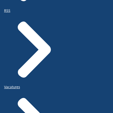
RSS
Vacatures