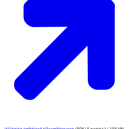
Wijziging ambtseed rijksambtenaren
(PDF | 5 pagina's | 238 kB)