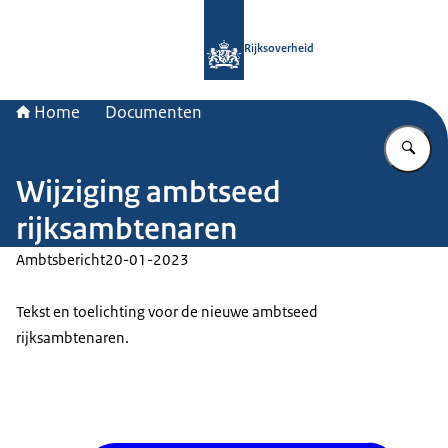
Naar de homepage van Rijksoverheid
Rijksoverheid
Home
Documenten
Vu
Wijziging ambtseed
rijksambtenaren
Ambtsbericht
20-01-2023
Tekst en toelichting voor de nieuwe ambtseed
rijksambtenaren.