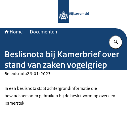
Naar de homepage van Rijksoverheid
Rijksoverheid
Home
Documenten
Vu
Beslisnota bij Kamerbrief over
stand van zaken vogelgriep
Beleidsnota
26-01-2023
In een beslisnota staat achtergrondinformatie die
bewindspersonen gebruiken bij de besluitvorming over een
Kamerstuk.