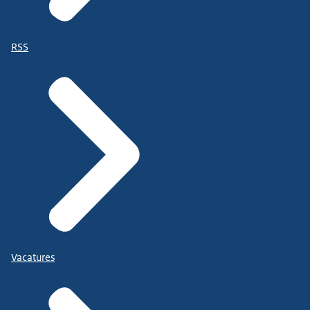
RSS
Vacatures