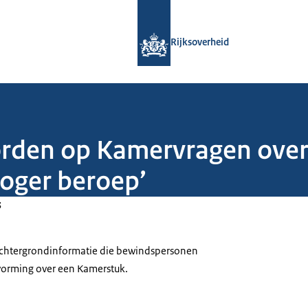
Naar de homepage van Rijksoverheid
Rijksoverheid
oorden op Kamervragen ove
oger beroep’
3
 achtergrondinformatie die bewindspersonen
tvorming over een Kamerstuk.