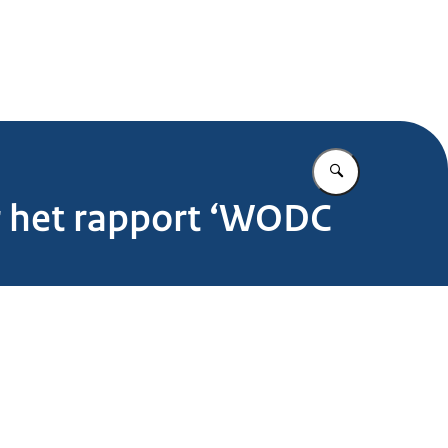
.nl
Vul in wat u z
r het rapport ‘WODC