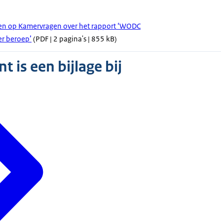
den op Kamervragen over het rapport ‘WODC
er beroep’
(PDF | 2 pagina's | 855 kB)
 is een bijlage bij