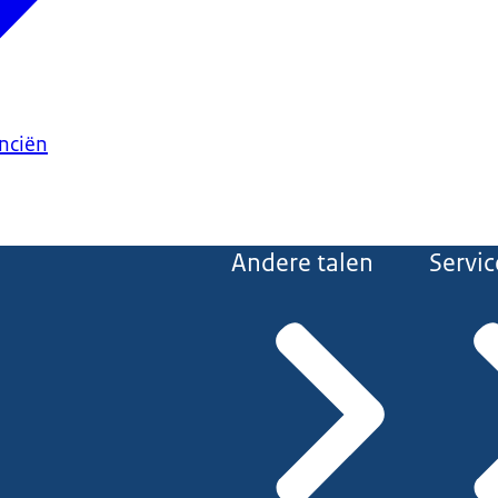
anciën
Andere talen
Servic