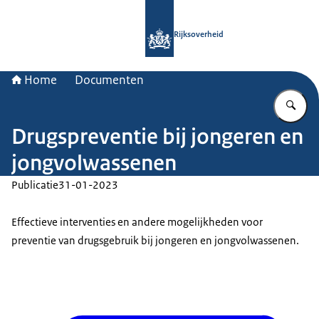
Naar de homepage van Rijksoverheid
Rijksoverheid
Home
Documenten
Vu
Drugspreventie bij jongeren en
jongvolwassenen
Publicatie
31-01-2023
Effectieve interventies en andere mogelijkheden voor
preventie van drugsgebruik bij jongeren en jongvolwassenen.