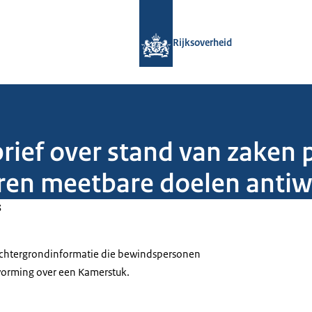
Naar de homepage van Rijksoverheid
Rijksoverheid
rief over stand van zaken 
eren meetbare doelen anti
3
 achtergrondinformatie die bewindspersonen
tvorming over een Kamerstuk.