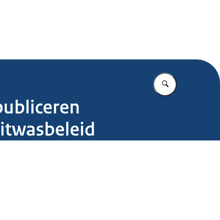
.nl
Vul in wat u z
publiceren
witwasbeleid