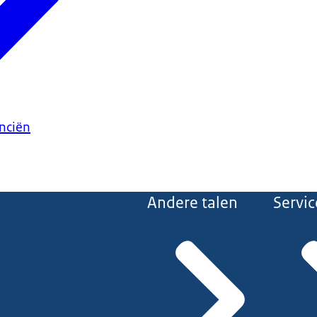
anciën
Andere talen
Servic