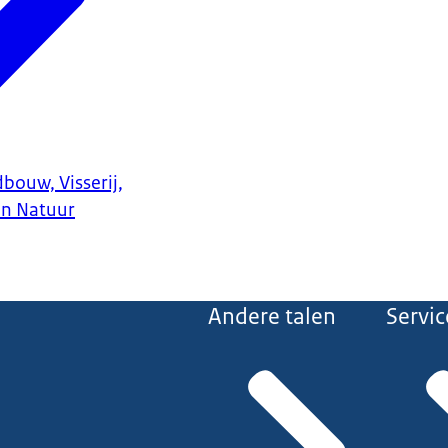
bouw, Visserij,
en Natuur
Andere talen
Servic