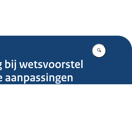
.nl
Vul in wat u z
 bij wetsvoorstel
he aanpassingen