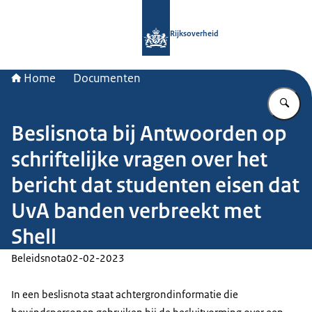
Naar de homepage van Rijksoverheid
Rijksoverheid
Home
Documenten
Vu
Beslisnota bij Antwoorden op
schriftelijke vragen over het
bericht dat studenten eisen dat
UvA banden verbreekt met
Shell
Beleidsnota
02-02-2023
In een beslisnota staat achtergrondinformatie die