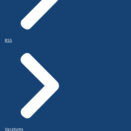
RSS
Vacatures