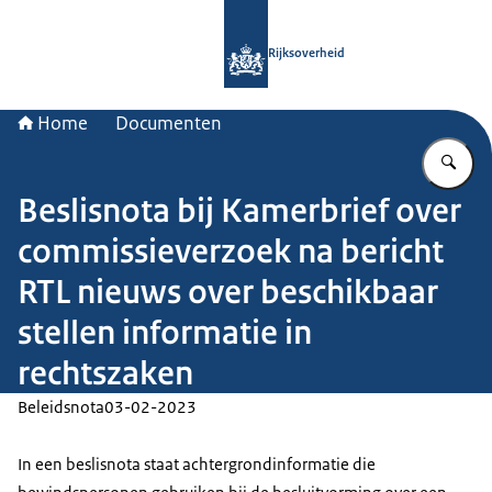
Naar de homepage van Rijksoverheid
Rijksoverheid
Home
Documenten
Vu
Beslisnota bij Kamerbrief over
commissieverzoek na bericht
RTL nieuws over beschikbaar
stellen informatie in
rechtszaken
Beleidsnota
03-02-2023
In een beslisnota staat achtergrondinformatie die