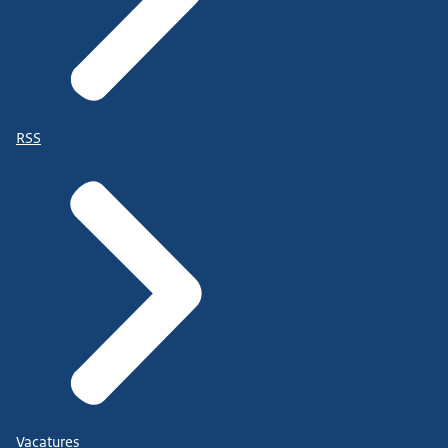
RSS
Vacatures