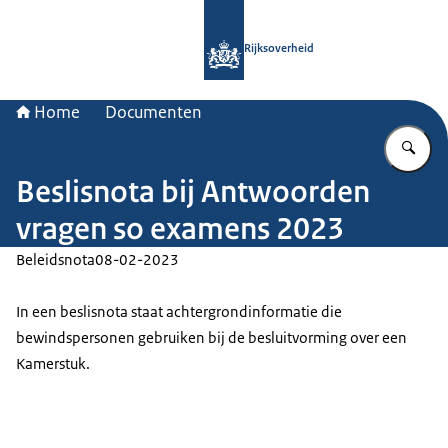
Naar de homepage van Rijksoverheid
Rijksoverheid
Home
Documenten
Vu
Beslisnota bij Antwoorden
vragen so examens 2023
Beleidsnota
08-02-2023
In een beslisnota staat achtergrondinformatie die
bewindspersonen gebruiken bij de besluitvorming over een
Kamerstuk.