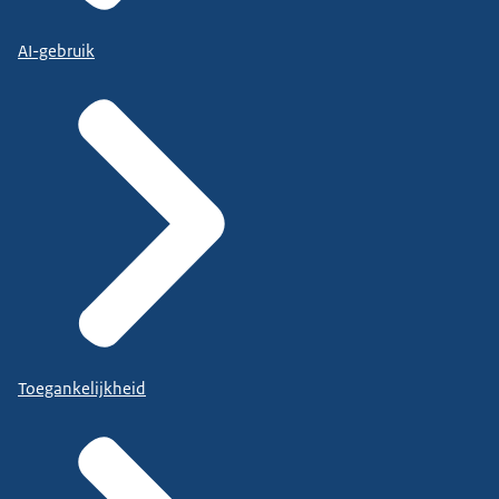
AI-gebruik
Toegankelijkheid