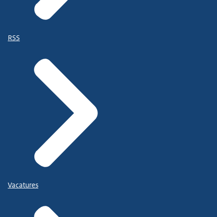
RSS
Vacatures