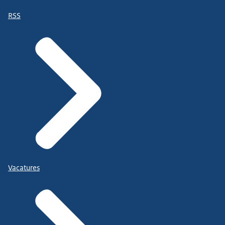
RSS
Vacatures