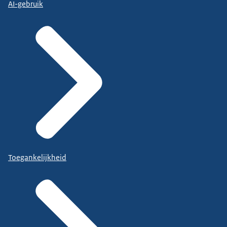
AI-gebruik
Toegankelijkheid