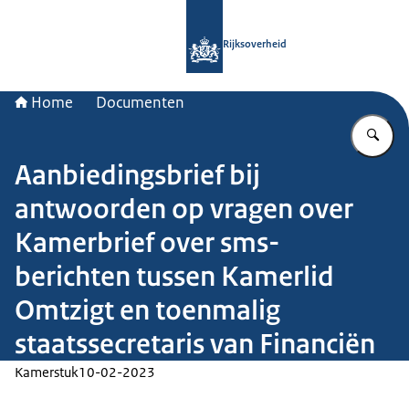
Naar de homepage van Rijksoverheid
Rijksoverheid
Home
Documenten
Vu
Aanbiedingsbrief bij
antwoorden op vragen over
Kamerbrief over sms-
berichten tussen Kamerlid
Omtzigt en toenmalig
staatssecretaris van Financiën
Kamerstuk
10-02-2023