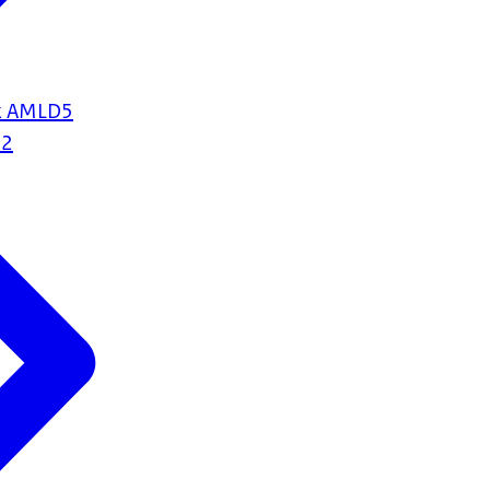
uk AMLD5
22