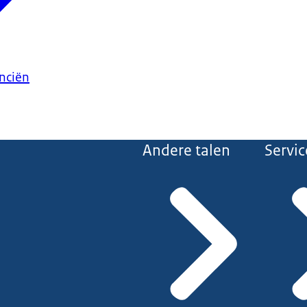
anciën
Andere talen
Servic