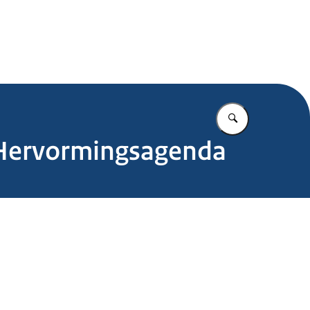
.nl
Vul in wat u z
n Hervormingsagenda