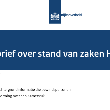
Naar de homepage van Rijksoverheid
Rijksoverheid
brief over stand van zake
3
 achtergrondinformatie die bewindspersonen
tvorming over een Kamerstuk.