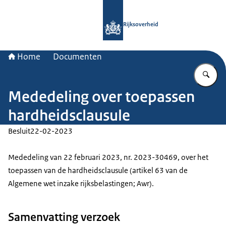
Naar de homepage van Rijksoverheid
Rijksoverheid
Home
Documenten
Vu
Mededeling over toepassen
hardheidsclausule
Besluit
22-02-2023
Mededeling van 22 februari 2023, nr. 2023-30469, over het
toepassen van de hardheidsclausule (artikel 63 van de
Algemene wet inzake rijksbelastingen; Awr).
Samenvatting verzoek