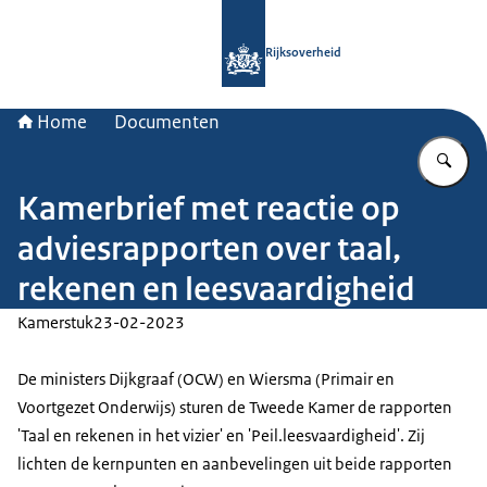
Naar de homepage van Rijksoverheid
Rijksoverheid
Home
Documenten
Vu
Kamerbrief met reactie op
adviesrapporten over taal,
rekenen en leesvaardigheid
Kamerstuk
23-02-2023
De ministers Dijkgraaf (OCW) en Wiersma (Primair en
Voortgezet Onderwijs) sturen de Tweede Kamer de rapporten
'Taal en rekenen in het vizier' en 'Peil.leesvaardigheid'. Zij
lichten de kernpunten en aanbevelingen uit beide rapporten