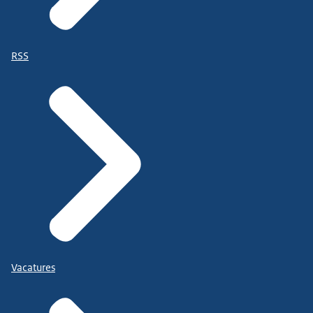
RSS
Vacatures