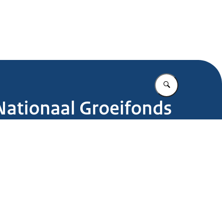
.nl
Vul in wat u z
Nationaal Groeifonds