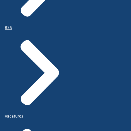
RSS
Vacatures