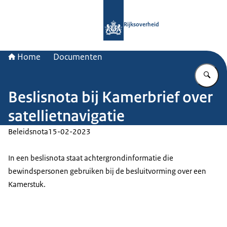
Naar de homepage van Rijksoverheid
Rijksoverheid
Home
Documenten
Vu
Beslisnota bij Kamerbrief over
satellietnavigatie
Beleidsnota
15-02-2023
In een beslisnota staat achtergrondinformatie die
bewindspersonen gebruiken bij de besluitvorming over een
Kamerstuk.