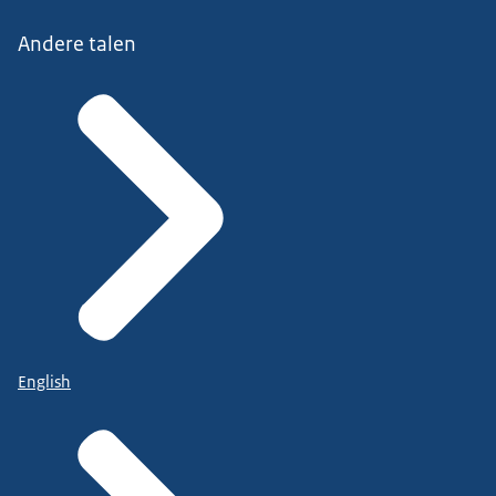
Andere talen
English