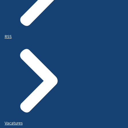
RSS
Vacatures