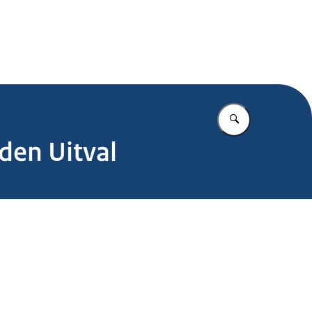
.nl
Vul in wat u z
den Uitval