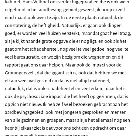
kabinet, Hans Vijlbrief ons verder bijgepraat en die is ook weer
uitgebreid in het aardbevingsgebied geweest, ik hoop er zelf
eind maart ook weer te zijn. In de eerste plaats natuurlijk de
constatering, de heftigheid. Natuurlijk, er gaan ook dingen
goed, er worden veel huizen versterkt, maar dat gaat heel traag,
als je kijkt naar de grote opgave die er nog ligt, en ook als het
gaat om het schadeherstel, nog veel te veel gedoe, nog veel te
veel bureaucratie, en we zijn bezig om die wegnemen en dit
rapport gaat ons daar helpen. Maar ook de impact voor de
Groningers zelf, dat die gigantisch is, ook dat hebben we met
elkaar weer vastgesteld en dat is niet altijd materieel,
natuurlijk, dat is ook schadeherstel en versterken, maar het is
ook de psychosociale impact die het heeft op gezinnen, dat is
op zich niet nieuw. Ik heb zelf veel bezoeken gebracht aan het
aardbevingsgebied, ook met jongeren gesproken en mensen
van alle gezinnen en groepen, maar als je het allemaal nog een
keer bij elkaar ziet is dat voor ons echt een opdracht om daar
zo snel mogelijk mee aan de gang te gaan.