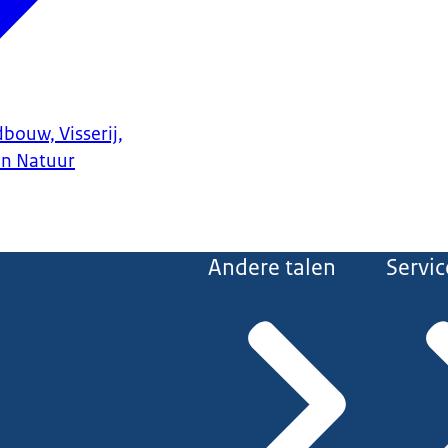
bouw, Visserij,
en Natuur
Andere talen
Servic