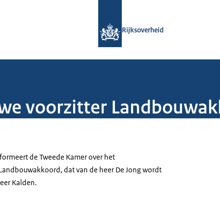
Naar de homepage van Rijksoverheid
Rijksoverheid
uwe voorzitter Landbouwa
nformeert de Tweede Kamer over het
t Landbouwakkoord, dat van de heer De Jong wordt
eer Kalden.