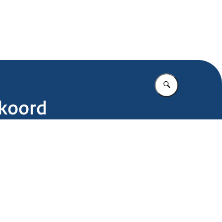
.nl
Vul in wat u z
kkoord