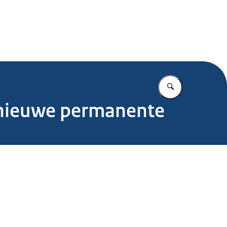
.nl
Vul in wat u z
r nieuwe permanente