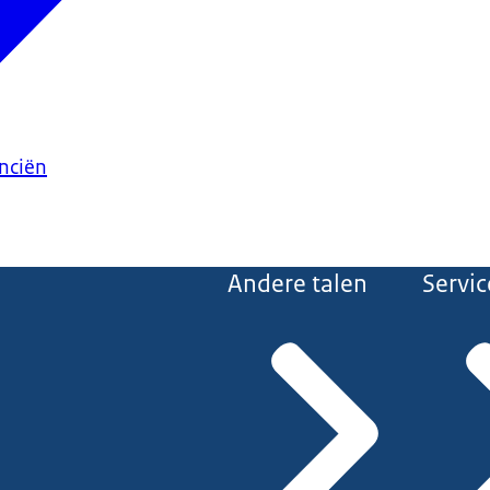
anciën
Andere talen
Servic