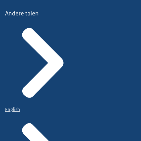
Andere talen
English