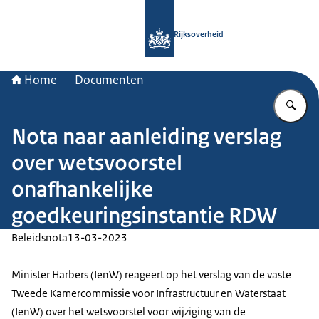
Naar de homepage van Rijksoverheid
Rijksoverheid
Home
Documenten
Vu
Nota naar aanleiding verslag
over wetsvoorstel
onafhankelijke
goedkeuringsinstantie RDW
Beleidsnota
13-03-2023
Minister Harbers (IenW) reageert op het verslag van de vaste
Tweede Kamercommissie voor Infrastructuur en Waterstaat
(IenW) over het wetsvoorstel voor wijziging van de