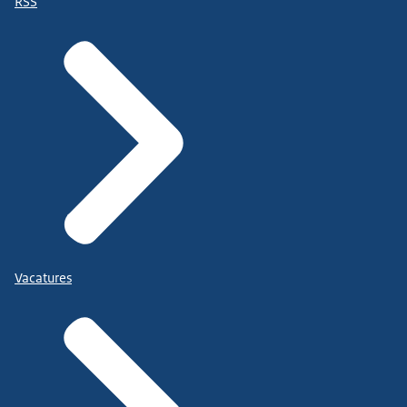
RSS
Vacatures