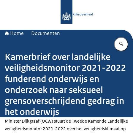
Naar de homepage van Rijksoverheid
Rijksoverheid
Home
Documenten
Vu
Kamerbrief over landelijke
veiligheidsmonitor 2021-2022
funderend onderwijs en
onderzoek naar seksueel
grensoverschrijdend gedrag in
het onderwijs
Minister Dijkgraaf (OCW) stuurt de Tweede Kamer de Landelijke
veiligheidsmonitor 2021-2022 over het veiligheidsklimaat op