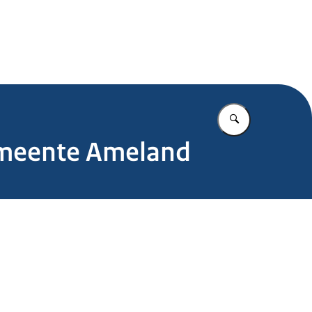
.nl
Vul in wat u z
 gemeente Ameland