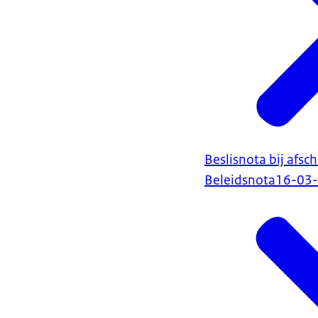
Beslisnota bij afs
Beleidsnota
16-03