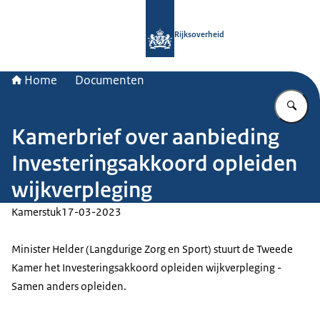
Naar de homepage van Rijksoverheid
Rijksoverheid
Home
Documenten
Vu
Kamerbrief over aanbieding
Investeringsakkoord opleiden
wijkverpleging
Kamerstuk
17-03-2023
Minister Helder (Langdurige Zorg en Sport) stuurt de Tweede
Kamer het Investeringsakkoord opleiden wijkverpleging -
Samen anders opleiden.