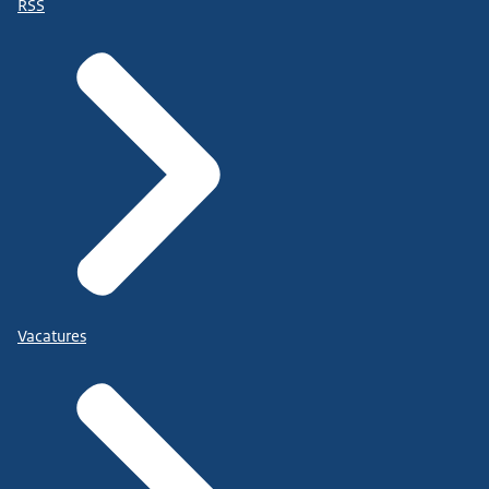
RSS
Vacatures