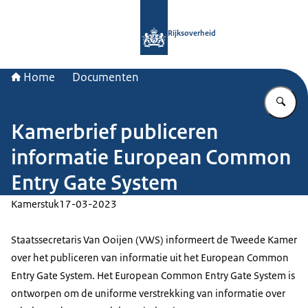
Naar de homepage van Rijksoverheid
Rijksoverheid
Home
Documenten
Vu
Kamerbrief publiceren
informatie European Common
Entry Gate System
Kamerstuk
17-03-2023
Staatssecretaris Van Ooijen (VWS) informeert de Tweede Kamer
over het publiceren van informatie uit het
European Common
Entry Gate System
. Het
European Common Entry Gate System
is
ontworpen om de uniforme verstrekking van informatie over