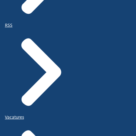
RSS
Vacatures