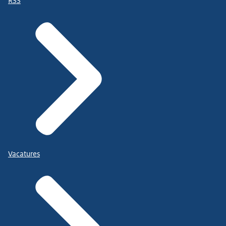
RSS
Vacatures