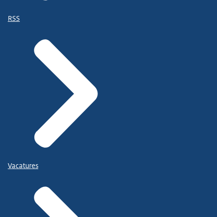
RSS
Vacatures