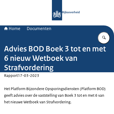
Naar de homepage van Rijksoverheid
Rijksoverheid
Home
Documenten
Vu
Advies BOD Boek 3 tot en met
6 nieuw Wetboek van
Strafvordering
Rapport
17-03-2023
Het Platform Bijzondere Opsporingsdiensten (Platform BOD)
geeft advies over de vaststelling van Boek 3 tot en met 6 van
het nieuwe Wetboek van Strafvordering.