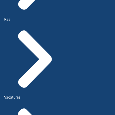
RSS
Vacatures