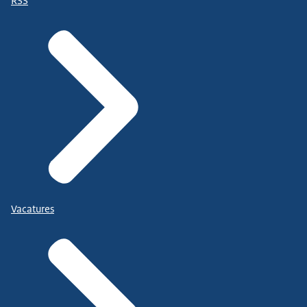
RSS
Vacatures