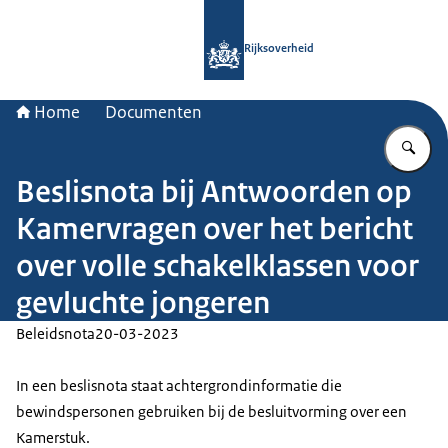
Naar de homepage van Rijksoverheid
Rijksoverheid
Home
Documenten
Vu
Beslisnota bij Antwoorden op
Kamervragen over het bericht
over volle schakelklassen voor
gevluchte jongeren
Beleidsnota
20-03-2023
In een beslisnota staat achtergrondinformatie die
bewindspersonen gebruiken bij de besluitvorming over een
Kamerstuk.