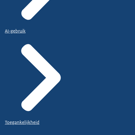
AI-gebruik
Toegankelijkheid