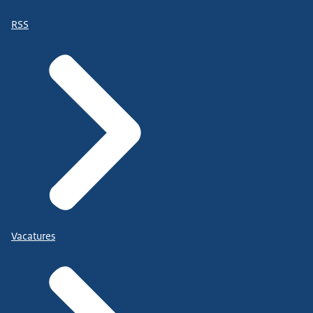
RSS
Vacatures