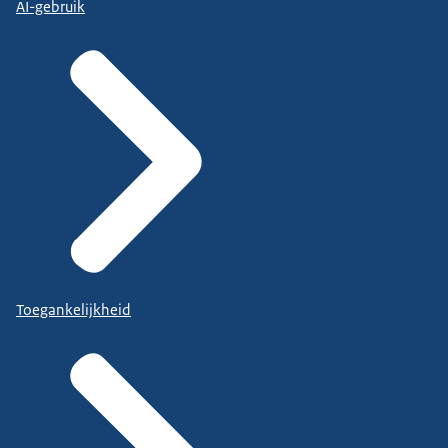
AI-gebruik
Toegankelijkheid