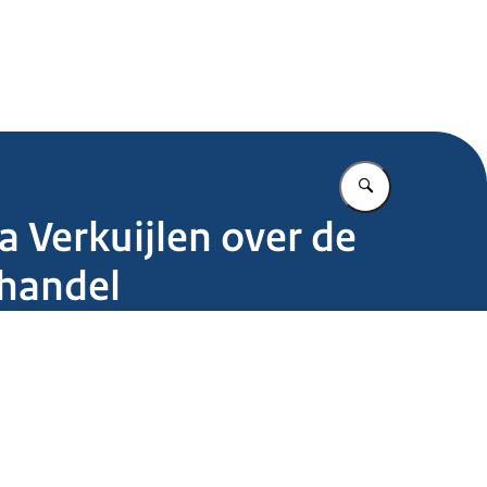
.nl
Vul in wat u z
ta Verkuijlen over de
 handel