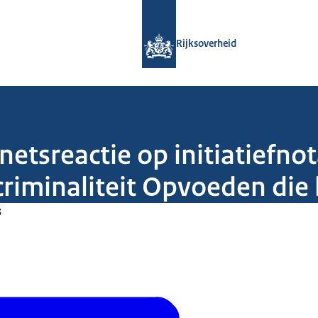
Naar de homepage van Rijksoverheid
Rijksoverheid
netsreactie op initiatiefno
riminaliteit Opvoeden die
3