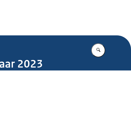
.nl
Vul in wat u z
jaar 2023