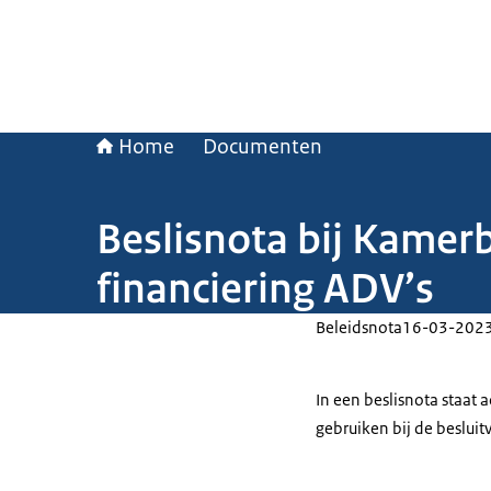
Home
Documenten
Beslisnota bij Kamerb
financiering ADV’s
Beleidsnota
16-03-202
In een beslisnota staat
gebruiken bij de beslui