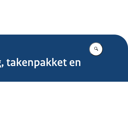
.nl
Vul in wat u z
g, takenpakket en