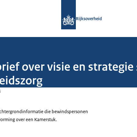
Naar de homepage van Rijksoverheid
Rijksoverheid
rief over visie en strategie
eidszorg
3
 achtergrondinformatie die bewindspersonen
tvorming over een Kamerstuk.