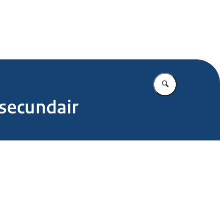
.nl
Vul in wat u z
 secundair